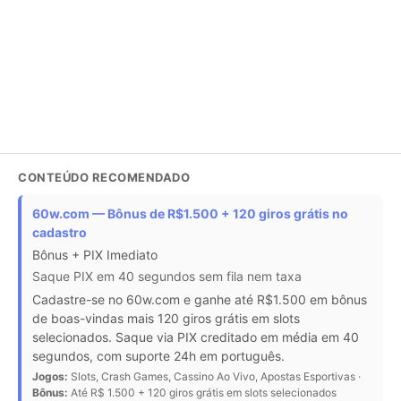
CONTEÚDO RECOMENDADO
60w.com — Bônus de R$1.500 + 120 giros grátis no
cadastro
Bônus + PIX Imediato
Saque PIX em 40 segundos sem fila nem taxa
Cadastre-se no 60w.com e ganhe até R$1.500 em bônus
de boas-vindas mais 120 giros grátis em slots
selecionados. Saque via PIX creditado em média em 40
segundos, com suporte 24h em português.
Jogos:
Slots, Crash Games, Cassino Ao Vivo, Apostas Esportivas ·
Bônus:
Até R$ 1.500 + 120 giros grátis em slots selecionados